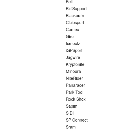
Bell
BiciSupport
Blackburn
Ciclosport
Contec
Giro
Icetoolz
iGPSport
Jagwire
Kryptonite
Minoura
NiteRider
Panaracer
Park Tool
Rock Shox
Sapim
SIDI
SP Connect
Sram