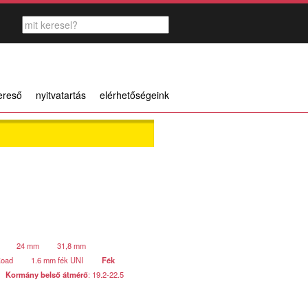
ereső
nyitvatartás
elérhetőségeink
24 mm
31,8 mm
Road
1.6 mm fék UNI
Fék
Kormány belső átmérő
: 19.2-22.5