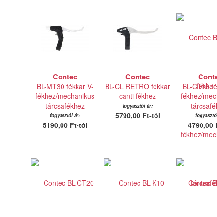
Contec
Contec
Cont
BL-MT30 fékkar V-
BL-CL RETRO fékkar
BL-CT10 fé
fékhez/mechanikus
canti fékhez
fékhez/mec
tárcsafékhez
tárcsafé
fogyasztói ár:
5790,00 Ft-tól
fogyasztói ár:
fogyasztói
5190,00 Ft-tól
4790,00 F