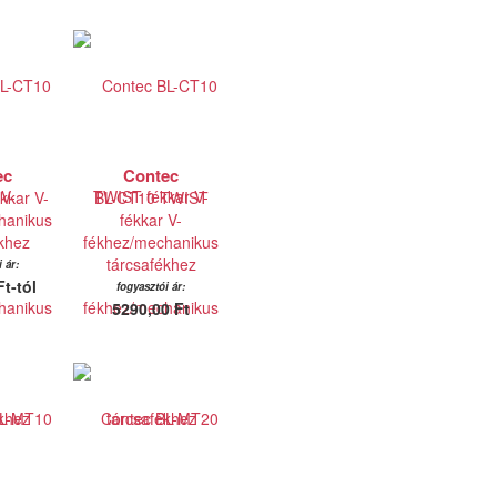
ec
Contec
kkar V-
BL-CT10 TWIST
hanikus
fékkar V-
khez
fékhez/mechanikus
tárcsafékhez
 ár:
t-tól
fogyasztói ár:
5290,00 Ft