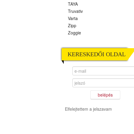
TAYA
Truvativ
Varta
Zipp
Zoggie
KERESKEDŐI OLDAL
belépés
Elfelejtettem a jelszavam