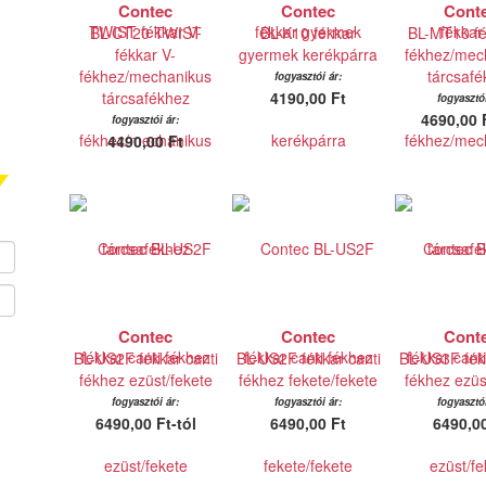
Contec
Contec
Cont
BL-CT20 TWIST
BL-K10 fékkar
BL-MT10 fé
fékkar V-
gyermek kerékpárra
fékhez/mec
fékhez/mechanikus
tárcsafé
fogyasztói ár:
tárcsafékhez
4190,00 Ft
fogyasztói
4690,00 F
fogyasztói ár:
4490,00 Ft
Contec
Contec
Cont
BL-US2F fékkar canti
BL-US2F fékkar canti
BL-US3F fékk
fékhez ezüst/fekete
fékhez fekete/fekete
fékhez ezüs
fogyasztói ár:
fogyasztói ár:
fogyasztói
6490,00 Ft-tól
6490,00 Ft
6490,00