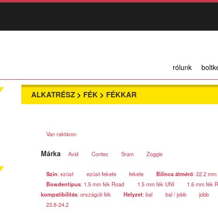
rólunk
boltk
ALKATRÉSZ
>
FÉK
>
FÉKKAR
Van raktáron
Márka
Avid
Contec
Sram
Zoggie
Szín
: ezüst
ezüst-fekete
fekete
Bilincs átmérő
: 22.2 mm
Bowdentípus
: 1.5 mm fék Road
1.5 mm fék UNI
1.6 mm fék 
kompatibilitás
: országúti fék
Helyzet
: bal
bal / jobb
jobb
23.8-24.2