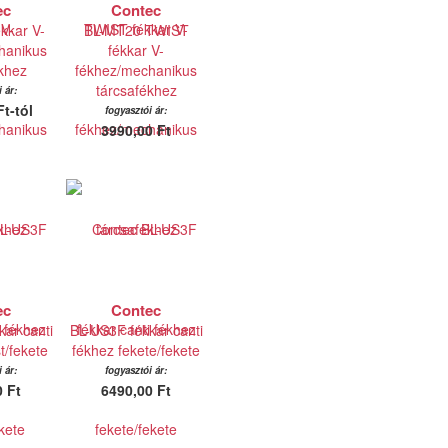
ec
Contec
kkar V-
BL-MT20 TWIST
hanikus
fékkar V-
khez
fékhez/mechanikus
tárcsafékhez
 ár:
t-tól
fogyasztói ár:
3990,00 Ft
ec
Contec
ar canti
BL-US3F fékkar canti
t/fekete
fékhez fekete/fekete
 ár:
fogyasztói ár:
 Ft
6490,00 Ft