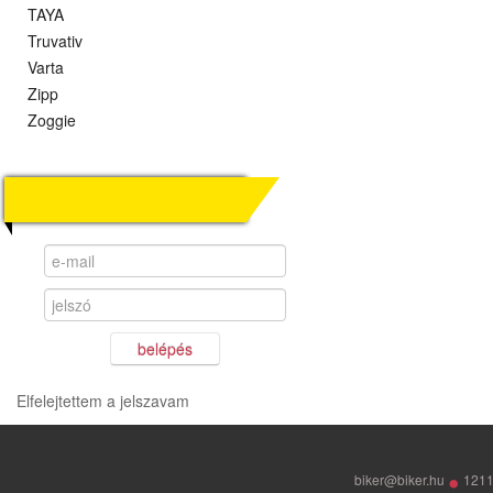
TAYA
Truvativ
Varta
Zipp
Zoggie
KERESKEDŐI OLDAL
belépés
Elfelejtettem a jelszavam
•
biker@biker.hu
1211