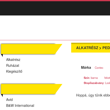
ALKATRÉSZ
>
PED
TERMÉKEK
Alkatrész
Ruházat
Márka
Contec
Kiegészítő
Szín
: barna
feke
Stopliszabvány
: Loo
MÁRKÁK
Hoppá, úgy tűnik ebb
Avid
B&W International