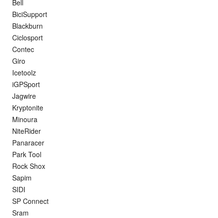
Bell
BiciSupport
Blackburn
Ciclosport
Contec
Giro
Icetoolz
iGPSport
Jagwire
Kryptonite
Minoura
NiteRider
Panaracer
Park Tool
Rock Shox
Sapim
SIDI
SP Connect
Sram