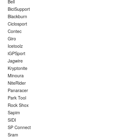
Bell
BiciSupport
Blackburn
Ciclosport
Contec
Giro
Icetoolz
iGPSport
Jagwire
Kryptonite
Minoura
NiteRider
Panaracer
Park Tool
Rock Shox
Sapim
SIDI
SP Connect
Sram