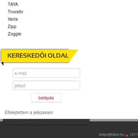
TAYA
Truvativ
Varta
Zipp
Zoggie
KERESKEDŐI OLDAL
belépés
Elfelejtettem a jelszavam
•
biker@biker.hu
1211