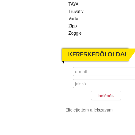
TAYA
Truvativ
Varta
Zipp
Zoggie
KERESKEDŐI OLDAL
belépés
Elfelejtettem a jelszavam