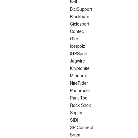
Bell
BiciSupport
Blackburn
Ciclosport
Contec
Giro
Icetoolz
iGPSport
Jagwire
Kryptonite
Minoura
NiteRider
Panaracer
Park Tool
Rock Shox
Sapim
SIDI
SP Connect
Sram