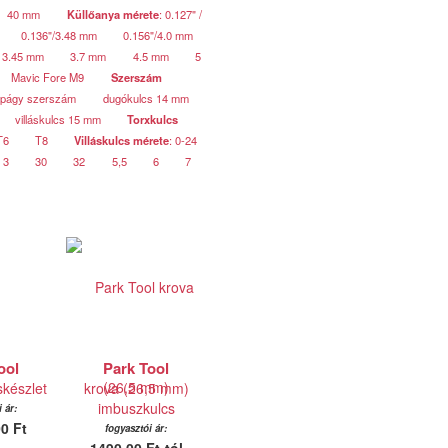
40 mm
Küllőanya mérete
: 0.127" /
0.136"/3.48 mm
0.156"/4.0 mm
3.45 mm
3.7 mm
4.5 mm
5
Mavic Fore M9
Szerszám
apágy szerszám
dugókulcs 14 mm
villáskulcs 15 mm
Torxkulcs
T6
T8
Villáskulcs mérete
: 0-24
3
30
32
5,5
6
7
ool
Park Tool
készlet
krova (26,5 mm)
imbuszkulcs
 ár:
0 Ft
fogyasztói ár: