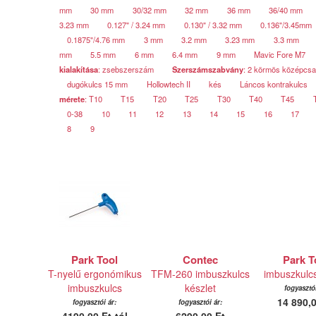
mm
30 mm
30/32 mm
32 mm
36 mm
36/40 mm
3.23 mm
0.127" / 3.24 mm
0.130" / 3.32 mm
0.136"/3.45mm
0.1875"/4.76 mm
3 mm
3.2 mm
3.23 mm
3.3 mm
mm
5.5 mm
6 mm
6.4 mm
9 mm
Mavic Fore M7
kialakítása
: zsebszerszám
Szerszámszabvány
: 2 körmös középcs
dugókulcs 15 mm
Hollowtech II
kés
Láncos kontrakulcs
mérete
: T10
T15
T20
T25
T30
T40
T45
0-38
10
11
12
13
14
15
16
17
8
9
Park Tool
Contec
Park T
T-nyelű ergonómikus
TFM-260 imbuszkulcs
imbuszkulcs
imbuszkulcs
készlet
fogyasztói
14 890,0
fogyasztói ár:
fogyasztói ár: