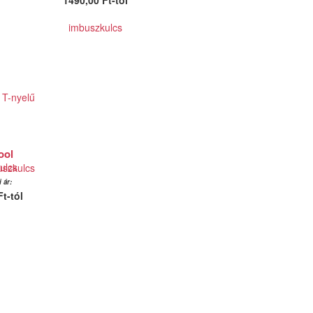
1490,00 Ft-tól
ool
uszkulcs
 ár:
t-tól