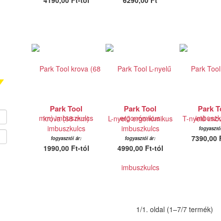
4190,00 Ft-tól
6290,00 Ft
Park Tool
Park Tool
Park T
krova (68 mm)
L-nyelű ergonómikus
T-nyelű imb
imbuszkulcs
imbuszkulcs
fogyasztói
7390,00 F
fogyasztói ár:
fogyasztói ár:
1990,00 Ft-tól
4990,00 Ft-tól
1/1. oldal (1–7/7 termék)