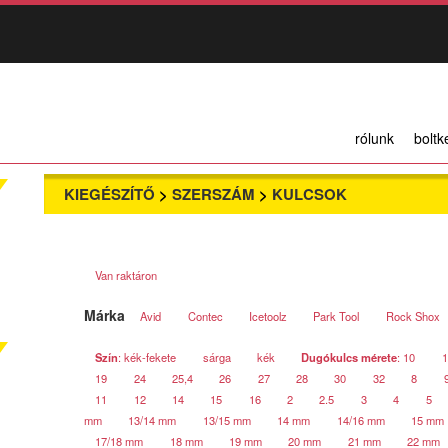
rólunk
boltk
KIEGÉSZÍTŐ
>
SZERSZÁM
>
KULCSOK
Van raktáron
Márka
Avid
Contec
Icetoolz
Park Tool
Rock Shox
Szín
: kék-fekete
sárga
kék
Dugókulcs mérete
: 10
1
19
24
25,4
26
27
28
30
32
8
11
12
14
15
16
2
2.5
3
4
5
mm
13/14 mm
13/15 mm
14 mm
14/16 mm
15 mm
17/18 mm
18 mm
19 mm
20 mm
21 mm
22 mm