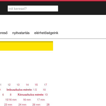
ereső
nyitvatartás
elérhetőségeink
1
12
13
14
15
17
9
Imbuszkulcs mérete
: 1.5
10
6
8
Kónuszkulcs mérete
: 13
15/16 mm
16 mm
17 mm
23 mm
24 mm
26 mm
28