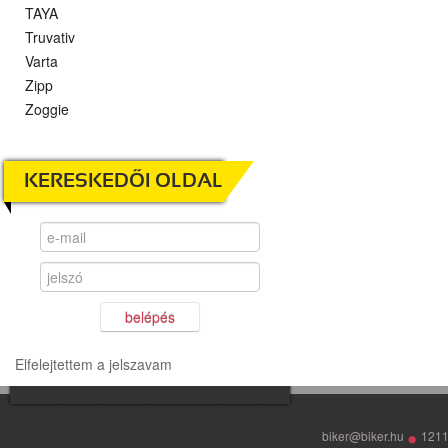
TAYA
Truvativ
Varta
Zipp
Zoggie
KERESKEDŐI OLDAL
belépés
Elfelejtettem a jelszavam
•
biker@biker.hu
1211