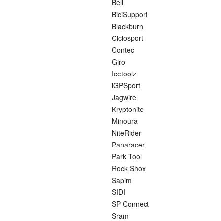
Bell
BiciSupport
Blackburn
Ciclosport
Contec
Giro
Icetoolz
iGPSport
Jagwire
Kryptonite
Minoura
NiteRider
Panaracer
Park Tool
Rock Shox
Sapim
SIDI
SP Connect
Sram