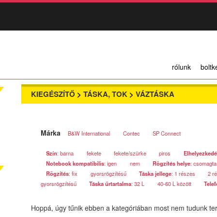
rólunk
boltk
KIEGÉSZÍTŐ
>
TÁSKA, TOK
>
VÁZTÁSKA
Márka
B&W International
Contec
SP Connect
Szín
: barna
fekete
fekete/szürke
piros
Elhelyezkedé
Notebook kompatibilis
: igen
nem
Rögzítés helye
: csomagtar
Rögzítés
: fix
gyorsrögzítésű
Táska jellege
: 1 részes
2 r
gyorsrögzítésű
Táska űrtartalma
: 32 L
40-60 L között
Telef
Hoppá, úgy tűnik ebben a kategóriában most nem tudunk ter