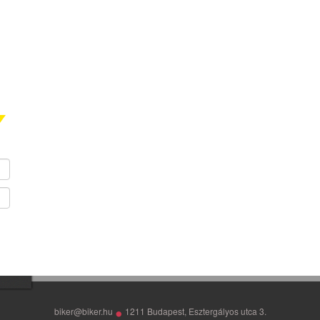
•
biker@biker.hu
1211 Budapest, Esztergályos utca 3.