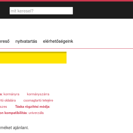
ereső
nyitvatartás
elérhetőségeink
s
: kormányra
kormányszárra
tó oldalára
csomagtartó tetejére
észes
Táska rögzítési módja
:
on kompatibilitás
: univerzális
méket ajánlani.