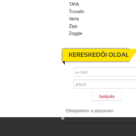
TAYA
Truvativ
Varta
Zipp
Zoggie
KERESKEDŐI OLDAL
belépés
Elfelejtettem a jelszavam