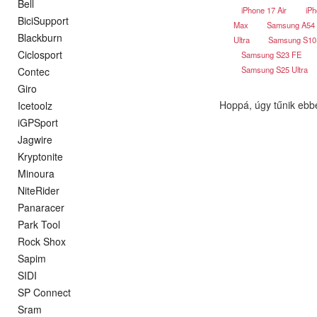
Bell
iPhone 17 Air
iPh
BiciSupport
Max
Samsung A54
Blackburn
Ultra
Samsung S1
Ciclosport
Samsung S23 FE
Samsung S25 Ultra
Contec
Giro
Hoppá, úgy tűnik ebb
Icetoolz
iGPSport
Jagwire
Kryptonite
Minoura
NiteRider
Panaracer
Park Tool
Rock Shox
Sapim
SIDI
SP Connect
Sram