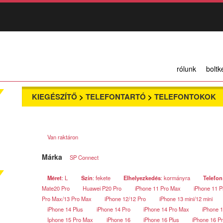
rólunk
boltk
KIEGÉSZÍTŐ
>
TELEFONTARTÓ
>
TELEFONTOKOK
Van raktáron
Márka
SP Connect
Méret
: L
Szín
: fekete
Elhelyezkedés
: kormányra
Telefon
Mate20 Pro
Huawei P20 Pro
iPhone 11 Pro Max
iPhone 11 P
Pro Max/13 Pro Max
iPhone 12/12 Pro
iPhone 13 mini/12 mini
iPhone 14 Plus
iPhone 14 Pro
iPhone 14 Pro Max
iPhone 
Iphone 15 Pro Max
iPhone 16
iPhone 16 Plus
iPhone 16 P