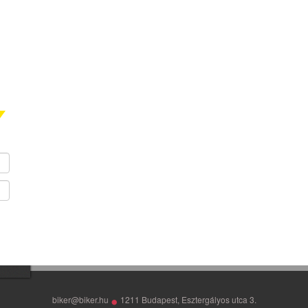
•
biker@biker.hu
1211 Budapest, Esztergályos utca 3.