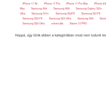
iPhone 17 Air
iPhone 17 Pro
iPhone 17 Pro Max
iPhone 6/
Max
Samsung A54
Samsung A55
Samsung Galaxy S23+
Ultra
Samsung S10+
Samsung S20FE
Samsung S21FE
Samsung S23 FE
Samsung S23 Ultra
Samsung S24
Sams
Samsung S25 Ultra
univerzális
Xiaomi 13 PRO
Hoppá, úgy tűnik ebben a kategóriában most nem tudunk ter