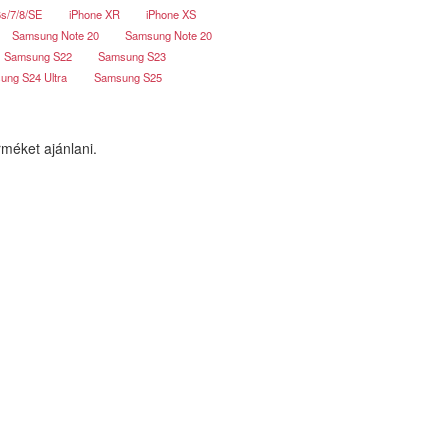
6s/7/8/SE
iPhone XR
iPhone XS
Samsung Note 20
Samsung Note 20
Samsung S22
Samsung S23
ung S24 Ultra
Samsung S25
méket ajánlani.