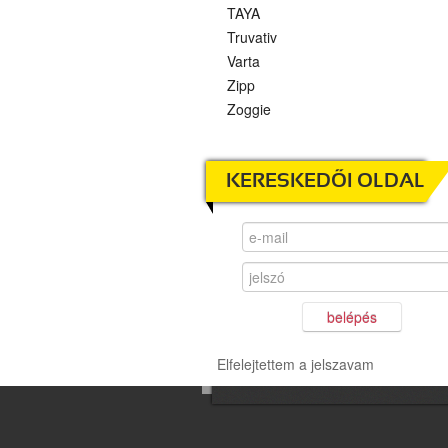
TAYA
Truvativ
Varta
Zipp
Zoggie
KERESKEDŐI OLDAL
belépés
Elfelejtettem a jelszavam