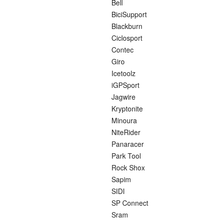
Bell
BiciSupport
Blackburn
Ciclosport
Contec
Giro
Icetoolz
iGPSport
Jagwire
Kryptonite
Minoura
NiteRider
Panaracer
Park Tool
Rock Shox
Sapim
SIDI
SP Connect
Sram