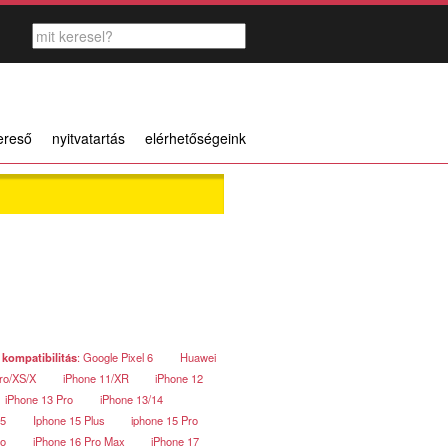
ereső
nyitvatartás
elérhetőségeink
 kompatibilitás
: Google Pixel 6
Huawei
ro/XS/X
iPhone 11/XR
iPhone 12
iPhone 13 Pro
iPhone 13/14
15
Iphone 15 Plus
iphone 15 Pro
ro
iPhone 16 Pro Max
iPhone 17