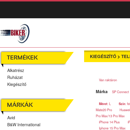
KIEGÉSZÍTŐ
>
TE
TERMÉKEK
Alkatrész
Ruházat
Van raktáron
Kiegészítő
Márka
SP Connect
Méret
: L
Szín
: f
MÁRKÁK
Mate20 Pro
Huawei
Pro Max/13 Pro Max
Avid
iPhone 14 Plus
i
B&W International
Iphone 15 Pro Max