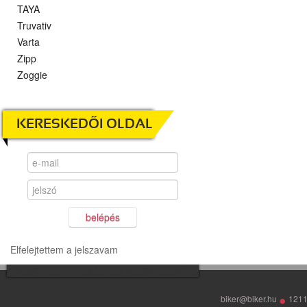
TAYA
Truvativ
Varta
Zipp
Zoggie
KERESKEDŐI OLDAL
belépés
Elfelejtettem a jelszavam
•
biker@biker.hu
1211