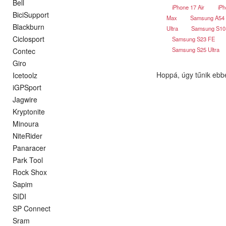
Bell
iPhone 17 Air
iPh
BiciSupport
Max
Samsung A54
Blackburn
Ultra
Samsung S1
Ciclosport
Samsung S23 FE
Samsung S25 Ultra
Contec
Giro
Hoppá, úgy tűnik ebb
Icetoolz
iGPSport
Jagwire
Kryptonite
Minoura
NiteRider
Panaracer
Park Tool
Rock Shox
Sapim
SIDI
SP Connect
Sram