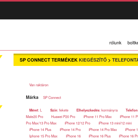
rólunk
boltk
SP CONNECT TERMÉKEK
KIEGÉSZÍTŐ
>
TELEFONT
Van raktáron
Márka
SP Connect
Méret
: L
Szín
: fekete
Elhelyezkedés
: kormányra
Telefon
Mate20 Pro
Huawei P20 Pro
iPhone 11 Pro Max
iPhone 11 P
Pro Max/13 Pro Max
iPhone 12/12 Pro
iPhone 13 mini/12 mini
iPhone 14 Plus
iPhone 14 Pro
iPhone 14 Pro Max
iPhone 
Iphone 15 Pro Max
iPhone 16
iPhone 16 Plus
iPhone 16 P