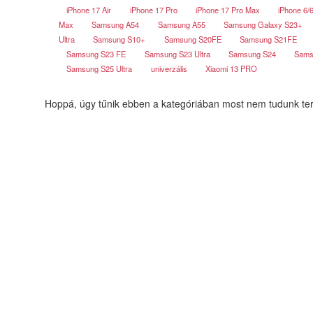
iPhone 17 Air
iPhone 17 Pro
iPhone 17 Pro Max
iPhone 6/
Max
Samsung A54
Samsung A55
Samsung Galaxy S23+
Ultra
Samsung S10+
Samsung S20FE
Samsung S21FE
Samsung S23 FE
Samsung S23 Ultra
Samsung S24
Sams
Samsung S25 Ultra
univerzális
Xiaomi 13 PRO
Hoppá, úgy tűnik ebben a kategóriában most nem tudunk ter