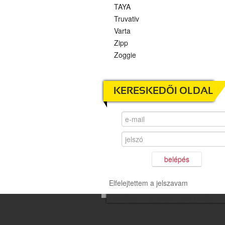
TAYA
Truvativ
Varta
Zipp
Zoggie
KERESKEDŐI OLDAL
belépés
Elfelejtettem a jelszavam