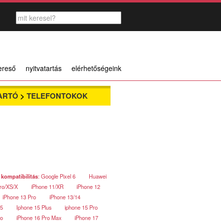
ereső
nyitvatartás
elérhetőségeink
ARTÓ
>
TELEFONTOKOK
 kompatibilitás
: Google Pixel 6
Huawei
ro/XS/X
iPhone 11/XR
iPhone 12
iPhone 13 Pro
iPhone 13/14
15
Iphone 15 Plus
iphone 15 Pro
ro
iPhone 16 Pro Max
iPhone 17