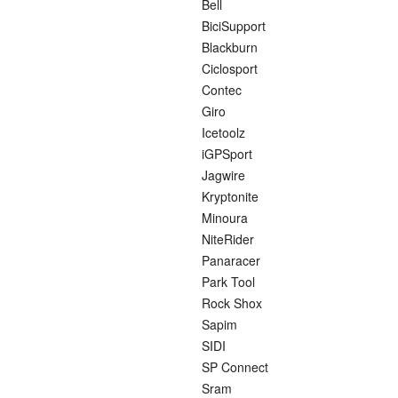
Bell
BiciSupport
Blackburn
Ciclosport
Contec
Giro
Icetoolz
iGPSport
Jagwire
Kryptonite
Minoura
NiteRider
Panaracer
Park Tool
Rock Shox
Sapim
SIDI
SP Connect
Sram