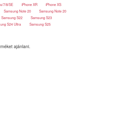
6s/7/8/SE
iPhone XR
iPhone XS
Samsung Note 20
Samsung Note 20
Samsung S22
Samsung S23
ung S24 Ultra
Samsung S25
méket ajánlani.