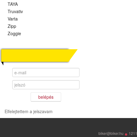
TAYA
Truvativ
Varta
Zipp
Zoggie
KERESKEDŐI OLDAL
belépés
Elfelejtettem a jelszavam
•
biker@biker.hu
1211