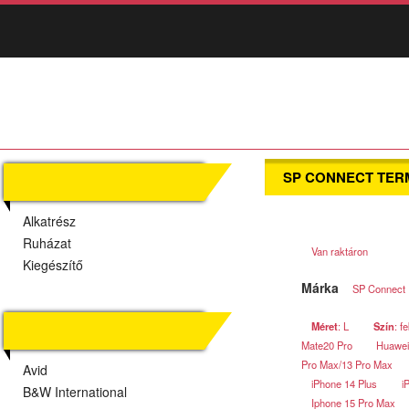
SP CONNECT TE
TERMÉKEK
Alkatrész
Ruházat
Van raktáron
Kiegészítő
Márka
SP Connect
Méret
: L
Szín
: f
MÁRKÁK
Mate20 Pro
Huawei
Pro Max/13 Pro Max
Avid
iPhone 14 Plus
i
B&W International
Iphone 15 Pro Max