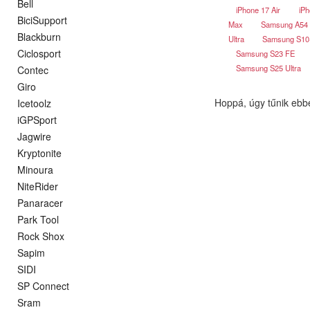
Bell
iPhone 17 Air
iPh
BiciSupport
Max
Samsung A54
Blackburn
Ultra
Samsung S1
Ciclosport
Samsung S23 FE
Samsung S25 Ultra
Contec
Giro
Hoppá, úgy tűnik ebb
Icetoolz
iGPSport
Jagwire
Kryptonite
Minoura
NiteRider
Panaracer
Park Tool
Rock Shox
Sapim
SIDI
SP Connect
Sram