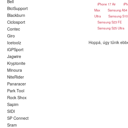
Bell
iPhone 17 Air
iPh
BiciSupport
Max
Samsung A54
Blackburn
Ultra
Samsung S1
Ciclosport
Samsung S23 FE
Samsung S25 Ultra
Contec
Giro
Hoppá, úgy tűnik ebb
Icetoolz
iGPSport
Jagwire
Kryptonite
Minoura
NiteRider
Panaracer
Park Tool
Rock Shox
Sapim
SIDI
SP Connect
Sram