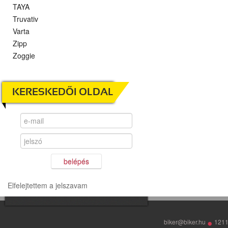
TAYA
Truvativ
Varta
Zipp
Zoggie
KERESKEDŐI OLDAL
belépés
Elfelejtettem a jelszavam
•
biker@biker.hu
1211