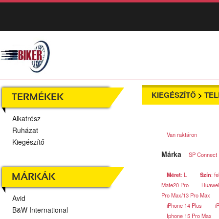
KIEGÉSZÍTŐ
>
TE
TERMÉKEK
Alkatrész
Ruházat
Van raktáron
Kiegészítő
Márka
SP Connect
Méret
: L
Szín
: f
MÁRKÁK
Mate20 Pro
Huawei
Pro Max/13 Pro Max
Avid
iPhone 14 Plus
i
B&W International
Iphone 15 Pro Max