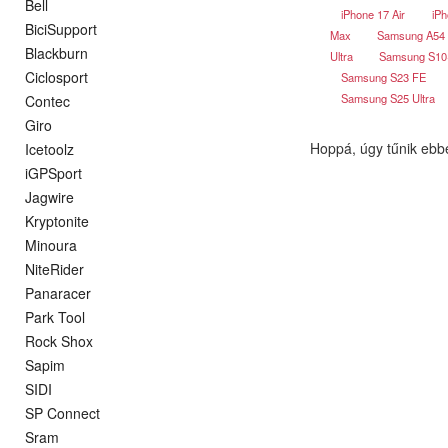
Bell
iPhone 17 Air
iPh
BiciSupport
Max
Samsung A54
Blackburn
Ultra
Samsung S1
Ciclosport
Samsung S23 FE
Samsung S25 Ultra
Contec
Giro
Hoppá, úgy tűnik ebb
Icetoolz
iGPSport
Jagwire
Kryptonite
Minoura
NiteRider
Panaracer
Park Tool
Rock Shox
Sapim
SIDI
SP Connect
Sram