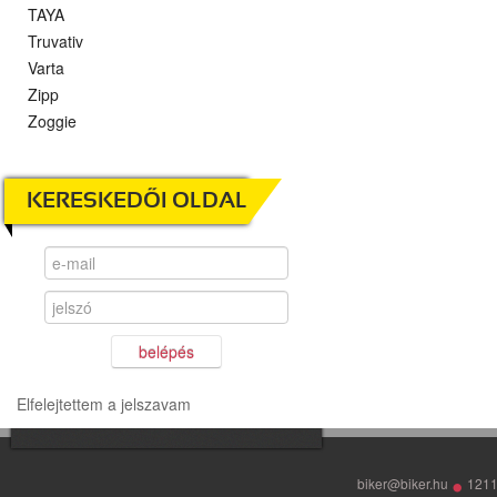
TAYA
Truvativ
Varta
Zipp
Zoggie
KERESKEDŐI OLDAL
belépés
Elfelejtettem a jelszavam
•
biker@biker.hu
1211