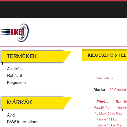
KIEGÉSZÍTŐ
>
TE
TERMÉKEK
Alkatrész
Ruházat
Van raktáron
Kiegészítő
Márka
SP Connect
Méret
: L
Szín
: f
MÁRKÁK
Mate20 Pro
Huawei
Pro Max/13 Pro Max
Avid
iPhone 14 Plus
i
B&W International
Iphone 15 Pro Max