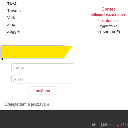
TAYA
Contec
Truvativ
PowerLoc kulcsos
Varta
huzalos zár
Zipp
fogyasztói ár:
Zoggie
11 690,00 Ft
KERESKEDŐI OLDAL
belépés
Elfelejtettem a jelszavam
•
biker@biker.hu
1211