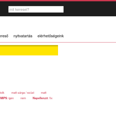
ereső
nyitvatartás
elérhetőségeink
ykék
matt sárga / ezüst
matt
MIPS
: igen
nem
Napellenző
: fix