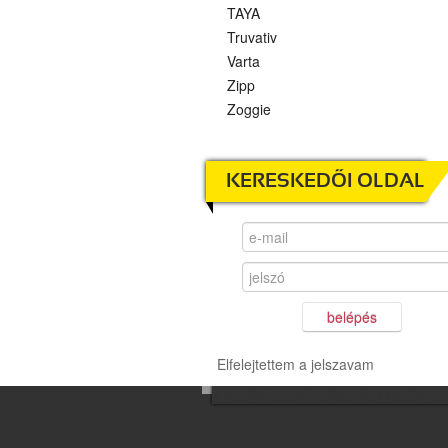
TAYA
Truvativ
Varta
Zipp
Zoggie
KERESKEDŐI OLDAL
belépés
Elfelejtettem a jelszavam