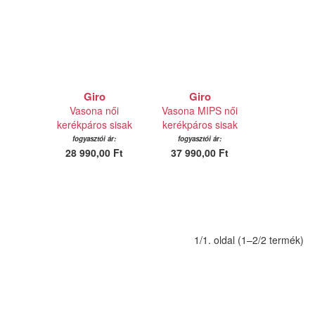
Giro
Giro
Vasona női
Vasona MIPS női
kerékpáros sisak
kerékpáros sisak
fogyasztói ár:
fogyasztói ár:
28 990,00 Ft
37 990,00 Ft
1/1. oldal (1–2/2 termék)