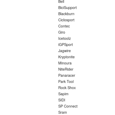
Bell
BiciSupport
Blackburn
Ciclosport
Contec
Giro
Icetoolz
iGPSport
Jagwire
Kryptonite
Minoura
NiteRider
Panaracer
Park Tool
Rock Shox
Sapim
SIDI
SP Connect
Sram