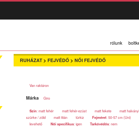
rólunk
boltk
RUHÁZAT
>
FEJVÉDŐ
>
NŐI FEJVÉDŐ
Van raktáron
Márka
Giro
Szín
: matt fehér
matt fehér-ezüst
matt fekete
matt halván
szürke / zöld
matt titán
türkiz
Fejméret
: 50-57 cm (Uni)
levehető
Női specifikus
: igen
Tarkóvédős
: nem