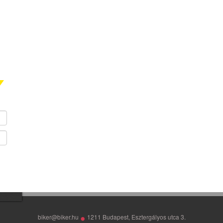
•
biker@biker.hu
1211 Budapest, Esztergályos utca 3.