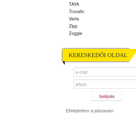
TAYA
Truvativ
Varta
Zipp
Zoggie
KERESKEDŐI OLDAL
belépés
Elfelejtettem a jelszavam