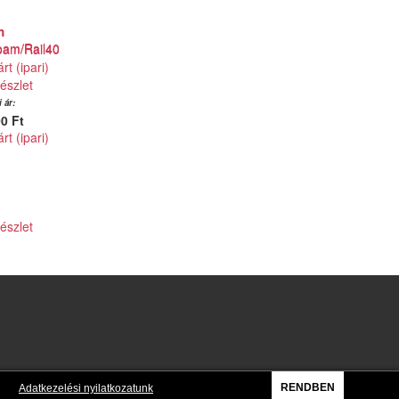
m
oam/Rail40
rt (ipari)
észlet
 ár:
0 Ft