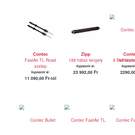
Contec
Zipp
Cont
FastAir TL Road
188 hátsó tengely
8 Ball szel
szelep
fogyasztói ár:
fogyasztói
23 992,00 Ft
2290,00
fogyasztói ár:
11 090,00 Ft-tól