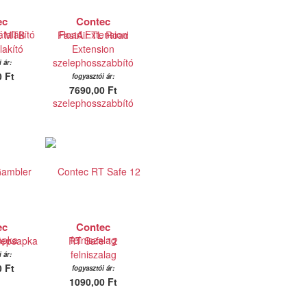
ec
Contec
TL MTB
FastAir TL Road
lakító
Extension
szelephosszabbító
 ár:
 Ft
fogyasztói ár:
7690,00 Ft
ec
Contec
lepsapka
RT Safe 12
felniszalag
 ár:
 Ft
fogyasztói ár:
1090,00 Ft