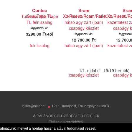
Contec
Sram
Sra
Tubeless Seal Tape
X0/Rise60/Roam/Rail40
X0/Rise60/R
TL felniszalag
hátsó agy zárt (ipari)
kazettatest zá
csapágy készlet
csapágy k
fogyasztói ár:
3290,00 Ft-tól
fogyasztói ár:
fogyasztói
12 780,00 Ft
12 780,0
1/1. oldal (1–19/19 termék)
•
biker@biker.hu
1211 Budapest, Esztergályos utca 3.
ÁLTALÁNOS SZERZŐDÉSI FELTÉTELEK
Elállás a szerződéstől
© Copyright 1992-2026 Minden jog fenntartva - BIKER Kft.