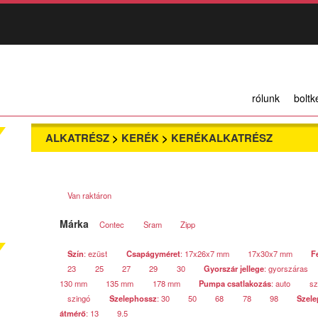
rólunk
boltk
ALKATRÉSZ
>
KERÉK
>
KERÉKALKATRÉSZ
Van raktáron
Márka
Contec
Sram
Zipp
Szín
: ezüst
Csapágyméret
: 17x26x7 mm
17x30x7 mm
F
23
25
27
29
30
Gyorszár jellege
: gyorszáras
130 mm
135 mm
178 mm
Pumpa csatlakozás
: auto
sz
szingó
Szelephossz
: 30
50
68
78
98
Szele
átmérő
: 13
9.5