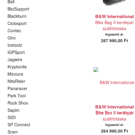
Bell
BiciSupport
Blackburn
B&W International
Bike Bag II kerékpár
Ciclosport
szállítótáska
Contec
fogyasztói ár:
Giro
287 990,00 Ft
Icetoolz
iGPSport
Jagwire
Kryptonite
Minoura
NiteRider
Panaracer
Park Tool
Rock Shox
B&W International
Sapim
Bike Box II kerékpár
SIDI
szállítótáska
SP Connect
fogyasztói ár:
264 990,00 Ft
Sram