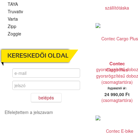
TAYA
Truvativ
Varta
Zipp
Zoggie
KERESKEDŐI OLDAL
Contec
Cargo Plus
gyorsrögzítésű dobo
(csomagtartóra)
fogyasztói ár:
24 990,00 Ft
belépés
Elfelejtettem a jelszavam