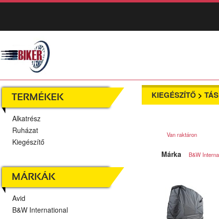
KIEGÉSZÍTŐ
>
TÁS
TERMÉKEK
Alkatrész
Ruházat
Van raktáron
Kiegészítő
Márka
B&W Internat
MÁRKÁK
Avid
B&W International