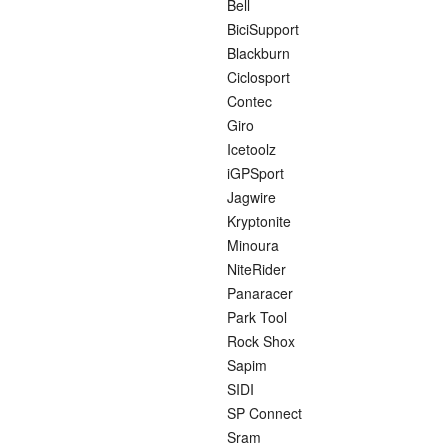
Bell
BiciSupport
Blackburn
Ciclosport
Contec
Giro
Icetoolz
iGPSport
Jagwire
Kryptonite
Minoura
NiteRider
Panaracer
Park Tool
Rock Shox
Sapim
SIDI
SP Connect
Sram