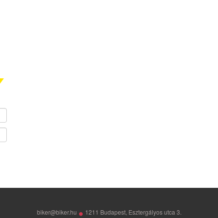
•
biker@biker.hu
1211 Budapest, Esztergályos utca 3.