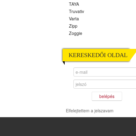
TAYA
Truvativ
Varta
Zipp
Zoggie
KERESKEDŐI OLDAL
belépés
Elfelejtettem a jelszavam