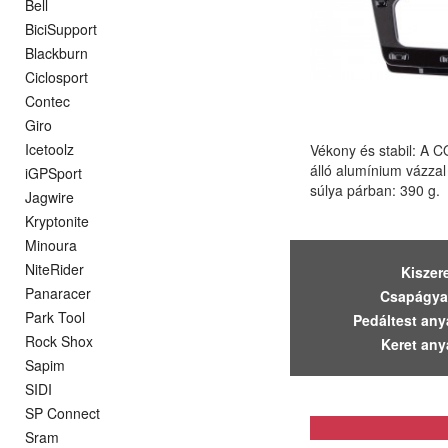
Bell
BiciSupport
Blackburn
Ciclosport
Contec
Giro
Icetoolz
Vékony és stabil: A 
álló alumínium vázzal 
iGPSport
súlya párban: 390 g.
Jagwire
Kryptonite
Minoura
NiteRider
Kiszer
Panaracer
Csapágya
Park Tool
Pedáltest any
Rock Shox
Keret any
Sapim
SIDI
SP Connect
Sram