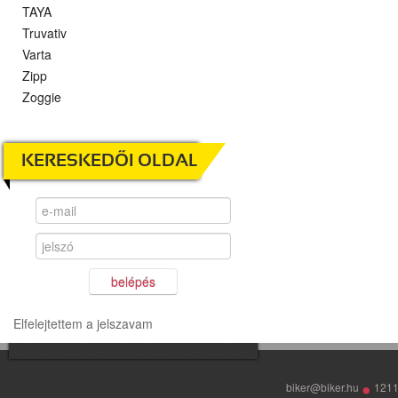
TAYA
Truvativ
Varta
Zipp
Zoggie
KERESKEDŐI OLDAL
belépés
Elfelejtettem a jelszavam
•
biker@biker.hu
1211