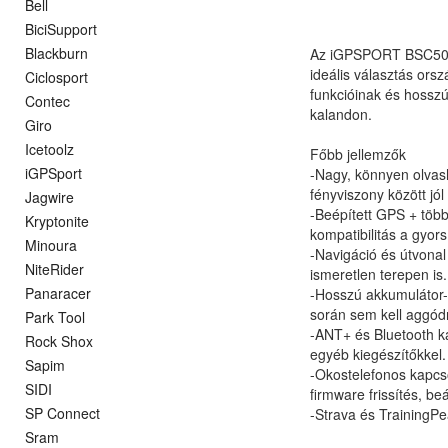
Bell
BiciSupport
Blackburn
Az iGPSPORT BSC500 e
ideális választás or
Ciclosport
funkcióinak és hoss
Contec
kalandon.
Giro
Icetoolz
Főbb jellemzők
iGPSport
-Nagy, könnyen olvash
fényviszony között jól 
Jagwire
-Beépített GPS + tö
Kryptonite
kompatibilitás a gyor
Minoura
-Navigáció és útvonal 
NiteRider
ismeretlen terepen is.
Panaracer
-Hosszú akkumulátor-ü
során sem kell aggód
Park Tool
-ANT+ és Bluetooth k
Rock Shox
egyéb kiegészítőkkel.
Sapim
-Okostelefonos kapcs
SIDI
firmware frissítés, be
SP Connect
-Strava és TrainingPe
Sram