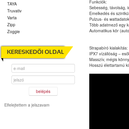
Funkciók:
TAYA
Sebesség, távolság, 
Truvativ
Emelkedés és szintkü
Varta
Pulzus- és wattadato
Zipp
Több adatmező egy 
Automatikus kör (auto
Zoggie
Strapabíró kialakítás:
KERESKEDŐI OLDAL
IPX7 vízállóság – eső
Masszív, mégis könnyű
Hosszú élettartamú ki
belépés
Elfelejtettem a jelszavam