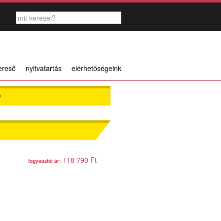
ereső
nyitvatartás
elérhetőségeink
Ő
118 790 Ft
fogyasztói ár: