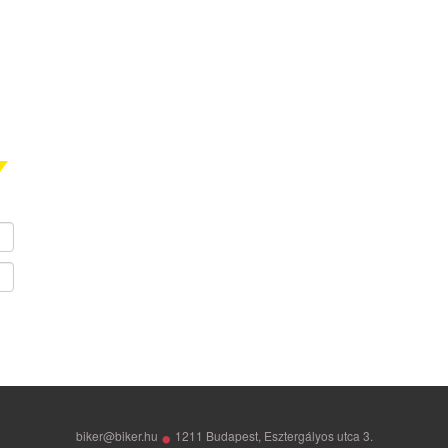
•
biker@biker.hu
1211 Budapest, Esztergályos utca 3.