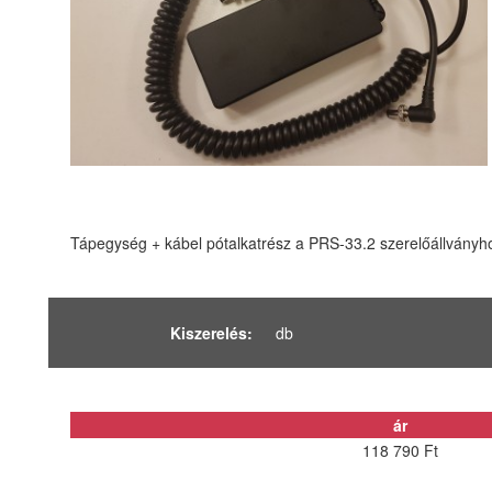
Tápegység + kábel pótalkatrész a PRS-33.2 szerelőállvány
Kiszerelés:
db
ár
118 790 Ft