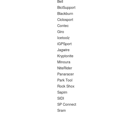
Bell
BiciSupport
Blackburn
Ciclosport
Contec
Giro
Icetoolz
iGPSport
Jagwire
Kryptonite
Minoura
NiteRider
Panaracer
Park Tool
Rock Shox
Sapim
SIDI
SP Connect
Sram