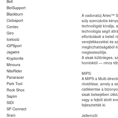
Bell
BiciSupport
Blackburn
A vadonatúj Aries™ S
Ciclosport
súly szenzációs kénye
technológiát kínálja,
Contec
technológia segít átirá
Giro
elfordulását a belső 
Icetoolz
verejtékkezelést és sz
iGPSport
megbízhatóságából és 
Jagwire
megtestesítője.
A sisak különleges, s
Kryptonite
homloktól — nincs tö
Minoura
NiteRider
MIPS:
Panaracer
A MIPS a Multi-direct
Park Tool
rövidítése, amely a s
csökkentse a bizonyos
Rock Shox
sisak belsejében ütkö
Sapim
vagy a fejből átvitt 
SIDI
fejlesztették ki.
SP Connect
Sram
Jellemzői: