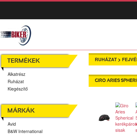
RUHÁZAT
>
FEJV
TERMÉKEK
Alkatrész
Ruházat
GIRO ARIES SPHER
Kiegészítő
MÁRKÁK
Avid
B&W International