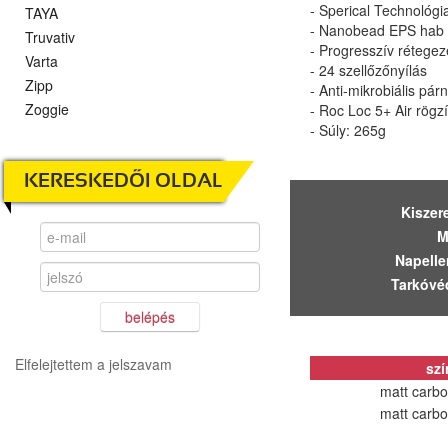
- Sperical Technológi
TAYA
- Nanobead EPS hab
Truvativ
- Progresszív rétegez
Varta
- 24 szellőzőnyílás
Zipp
- Anti-mikrobiális pár
Zoggie
- Roc Loc 5+ Air rögz
- Súly: 265g
KERESKEDŐI OLDAL
Kiszer
M
Napelle
Tarkóvé
belépés
Elfelejtettem a jelszavam
szí
matt carbo
matt carbo